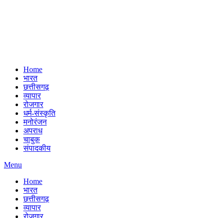
Home
भारत
छत्तीसगढ़
व्यापार
रोजगार
धर्म-संस्कृति
मनोरंजन
अपराध
चाबुक
संपादकीय
Menu
Home
भारत
छत्तीसगढ़
व्यापार
रोजगार