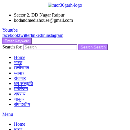
Sector 2, DD Nagar Raipur
kodandmediahouse@gmail.com
Youtube
facebook
twitter
linkedin
instagram
Enter Keyword
Search for:
Search
Search
Home
भारत
छत्तीसगढ़
व्यापार
रोजगार
धर्म-संस्कृति
मनोरंजन
अपराध
चाबुक
संपादकीय
Menu
Home
भारत