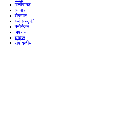
छत्तीसगढ़
व्यापार
रोजगार
धर्म-संस्कृति
मनोरंजन
अपराध
चाबुक
संपादकीय