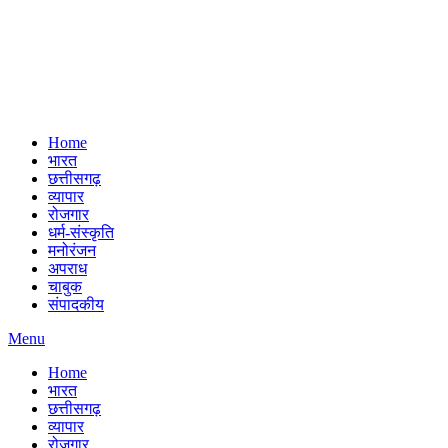
Home
भारत
छत्तीसगढ़
व्यापार
रोजगार
धर्म-संस्कृति
मनोरंजन
अपराध
चाबुक
संपादकीय
Menu
Home
भारत
छत्तीसगढ़
व्यापार
रोजगार