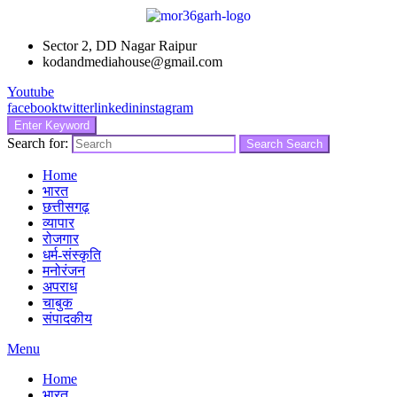
Sector 2, DD Nagar Raipur
kodandmediahouse@gmail.com
Youtube
facebook
twitter
linkedin
instagram
Enter Keyword
Search for:
Search
Search
Home
भारत
छत्तीसगढ़
व्यापार
रोजगार
धर्म-संस्कृति
मनोरंजन
अपराध
चाबुक
संपादकीय
Menu
Home
भारत