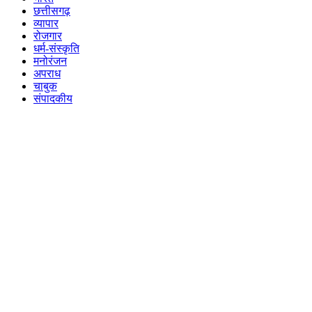
छत्तीसगढ़
व्यापार
रोजगार
धर्म-संस्कृति
मनोरंजन
अपराध
चाबुक
संपादकीय