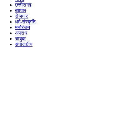
छत्तीसगढ़
व्यापार
रोजगार
धर्म-संस्कृति
मनोरंजन
अपराध
चाबुक
संपादकीय