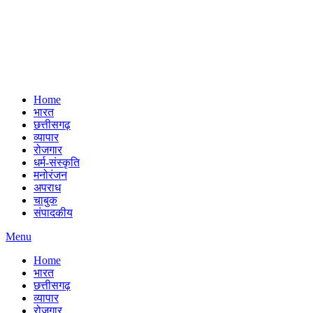
Home
भारत
छत्तीसगढ़
व्यापार
रोजगार
धर्म-संस्कृति
मनोरंजन
अपराध
चाबुक
संपादकीय
Menu
Home
भारत
छत्तीसगढ़
व्यापार
रोजगार