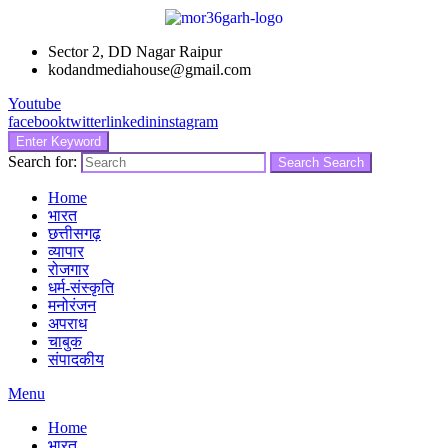
Sector 2, DD Nagar Raipur
kodandmediahouse@gmail.com
Youtube
facebook
twitter
linkedin
instagram
Enter Keyword
Search for:
Search
Search
Home
भारत
छत्तीसगढ़
व्यापार
रोजगार
धर्म-संस्कृति
मनोरंजन
अपराध
चाबुक
संपादकीय
Menu
Home
भारत