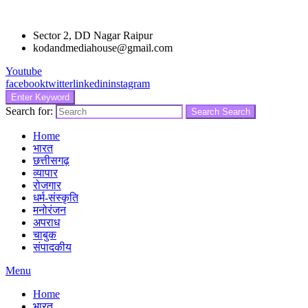
Sector 2, DD Nagar Raipur
kodandmediahouse@gmail.com
Youtube
facebook
twitter
linkedin
instagram
Enter Keyword
Search for:
Search
Search
Home
भारत
छत्तीसगढ़
व्यापार
रोजगार
धर्म-संस्कृति
मनोरंजन
अपराध
चाबुक
संपादकीय
Menu
Home
भारत