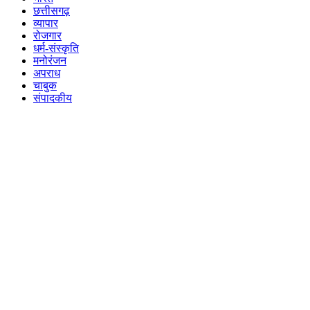
छत्तीसगढ़
व्यापार
रोजगार
धर्म-संस्कृति
मनोरंजन
अपराध
चाबुक
संपादकीय