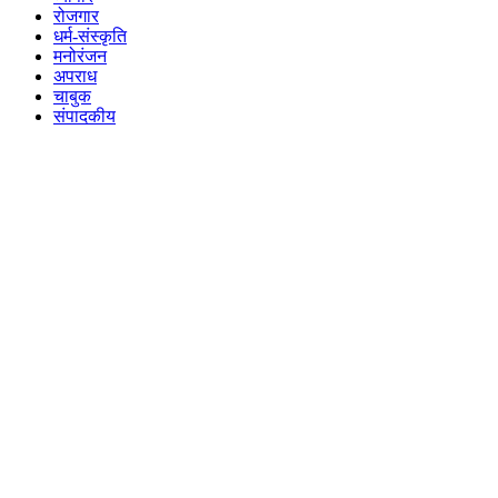
रोजगार
धर्म-संस्कृति
मनोरंजन
अपराध
चाबुक
संपादकीय