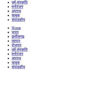
धर्म-संस्कृति
मनोरंजन
अपराध
चाबुक
संपादकीय
Menu
Home
भारत
छत्तीसगढ़
व्यापार
रोजगार
धर्म-संस्कृति
मनोरंजन
अपराध
चाबुक
संपादकीय