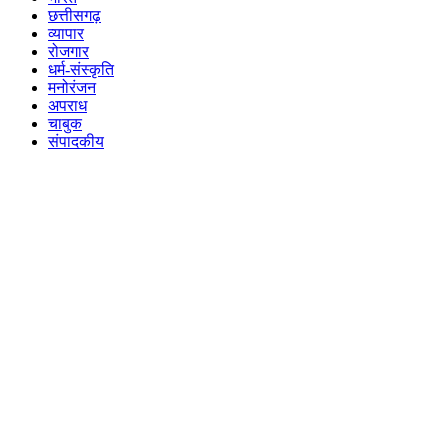
छत्तीसगढ़
व्यापार
रोजगार
धर्म-संस्कृति
मनोरंजन
अपराध
चाबुक
संपादकीय