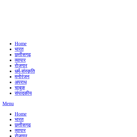
Home
भारत
छत्तीसगढ़
व्यापार
रोजगार
धर्म-संस्कृति
मनोरंजन
अपराध
चाबुक
संपादकीय
Menu
Home
भारत
छत्तीसगढ़
व्यापार
रोजगार