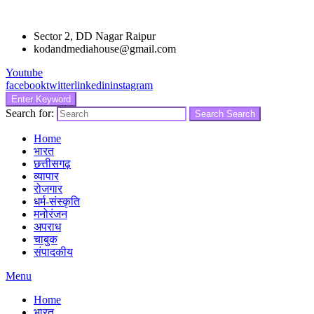
Sector 2, DD Nagar Raipur
kodandmediahouse@gmail.com
Youtube
facebook
twitter
linkedin
instagram
Enter Keyword
Search for:
Search
Search
Home
भारत
छत्तीसगढ़
व्यापार
रोजगार
धर्म-संस्कृति
मनोरंजन
अपराध
चाबुक
संपादकीय
Menu
Home
भारत