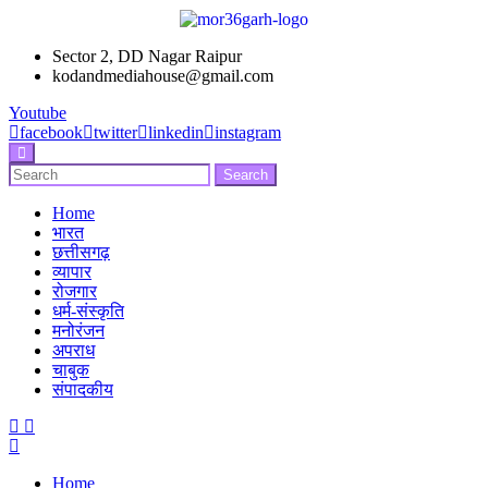
Sector 2, DD Nagar Raipur
kodandmediahouse@gmail.com
Youtube
facebook
twitter
linkedin
instagram
Enter
Search
Search
Keyword
for:
Search
Home
भारत
छत्तीसगढ़
व्यापार
रोजगार
धर्म-संस्कृति
मनोरंजन
अपराध
चाबुक
संपादकीय
Menu
Home