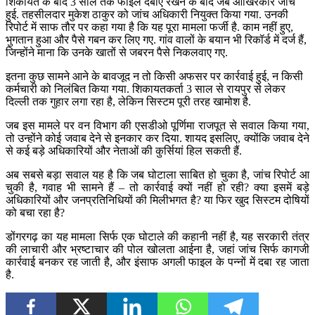
शिकायत के बाद 3 साल तक फाइल दबाए रखने के बाद जब आखिरकार जांच
हुई. तहसीलदार मुकेश ठाकुर को जांच अधिकारी नियुक्त किया गया. उनकी
रिपोर्ट में साफ तौर पर कहा गया है कि यह पूरा मामला फर्जी है. काम नहीं हुए,
भुगतान हुआ और पैसे गबन कर लिए गए. गांव वालों के बयान भी रिकॉर्ड में दर्ज हैं,
जिन्होंने माना कि उनके खातों से जबरन पैसे निकलवाए गए.
इतना कुछ सामने आने के बावजूद न तो किसी अफसर पर कार्रवाई हुई, न किसी
कर्मचारी को निलंबित किया गया. शिकायतकर्ता 3 साल से रायपुर से लेकर
दिल्ली तक गुहार लगा रहा है, लेकिन सिस्टम पूरी तरह खामोश है.
जब इस मामले पर वन विभाग की एसडीओ पूर्णिमा राजपूत से सवाल किया गया,
तो उन्होंने कोई जवाब देने से इनकार कर दिया. शायद इसलिए, क्योंकि जवाब देने
से कई बड़े अधिकारियों और नेताओं की कुर्सियां हिल सकती हैं.
अब सबसे बड़ा सवाल यह है कि जब घोटाला साबित हो चुका है, जांच रिपोर्ट आ
चुकी है, गवाह भी सामने हैं – तो कार्रवाई क्यों नहीं हो रही? क्या इसमें बड़े
अधिकारियों और जनप्रतिनिधियों की मिलीभगत है? या फिर खुद सिस्टम दोषियों
को बचा रहा है?
डोंगरगढ़ का यह मामला सिर्फ एक घोटाले की कहानी नहीं है, यह सरकारी तंत्र
की लाचारी और भ्रष्टाचार की पोल खोलता आईना है, जहां जांच सिर्फ कागजी
कार्रवाई बनकर रह जाती है, और इंसाफ अगली फाइल के पन्नों में दबा रह जाता
है.