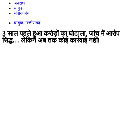
अपराध
चाबुक
संपादकीय
चाबुक
,
छत्तीसगढ़
3 साल पहले हुआ करोड़ों का घोटाला, जांच में आरोप
सिद्ध… लेकिन अब तक कोई कार्रवाई नहीं!