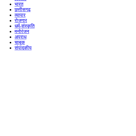
भारत
छत्तीसगढ़
व्यापार
रोजगार
धर्म-संस्कृति
मनोरंजन
अपराध
चाबुक
संपादकीय