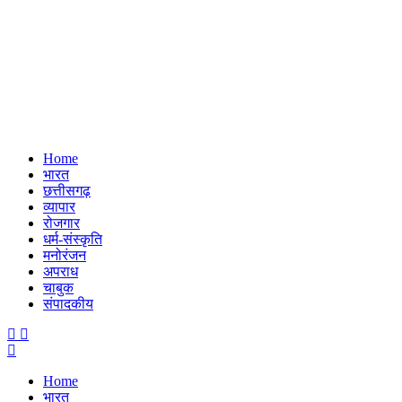
Home
भारत
छत्तीसगढ़
व्यापार
रोजगार
धर्म-संस्कृति
मनोरंजन
अपराध
चाबुक
संपादकीय
Menu
Home
भारत