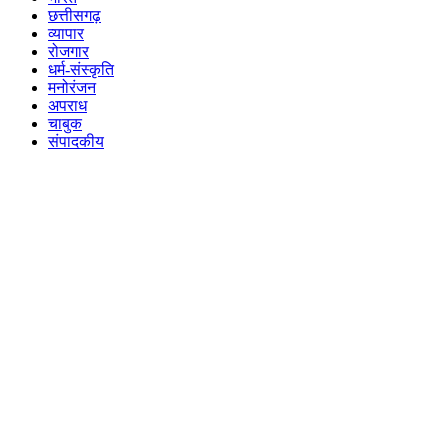
छत्तीसगढ़
व्यापार
रोजगार
धर्म-संस्कृति
मनोरंजन
अपराध
चाबुक
संपादकीय