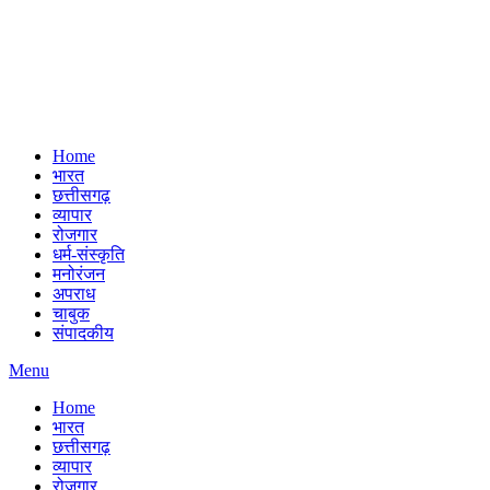
Home
भारत
छत्तीसगढ़
व्यापार
रोजगार
धर्म-संस्कृति
मनोरंजन
अपराध
चाबुक
संपादकीय
Menu
Home
भारत
छत्तीसगढ़
व्यापार
रोजगार