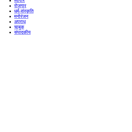
व्यापार
रोजगार
धर्म-संस्कृति
मनोरंजन
अपराध
चाबुक
संपादकीय