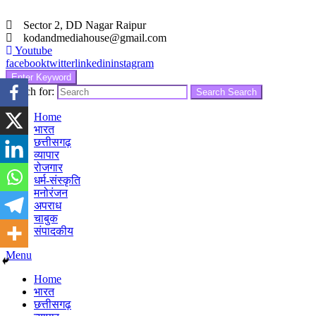
Sector 2, DD Nagar Raipur
kodandmediahouse@gmail.com
Youtube
facebook
twitter
linkedin
instagram
Enter Keyword
Search for:
Search
Search
Home
भारत
छत्तीसगढ़
व्यापार
रोजगार
धर्म-संस्कृति
मनोरंजन
अपराध
चाबुक
संपादकीय
Menu
Home
भारत
छत्तीसगढ़