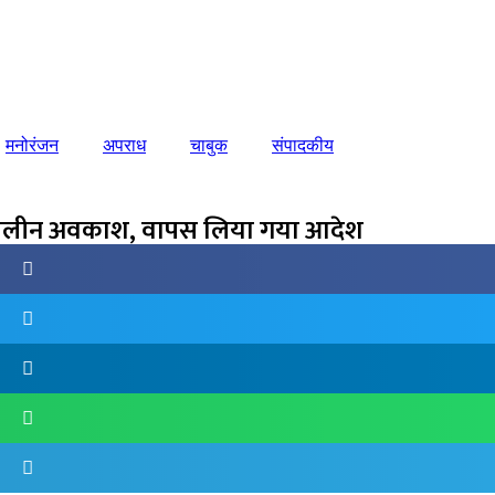
मनोरंजन
अपराध
चाबुक
संपादकीय
ीष्मकालीन अवकाश, वापस लिया गया आदेश