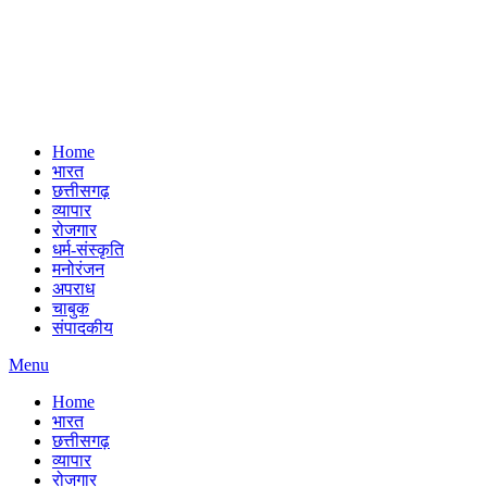
Home
भारत
छत्तीसगढ़
व्यापार
रोजगार
धर्म-संस्कृति
मनोरंजन
अपराध
चाबुक
संपादकीय
Menu
Home
भारत
छत्तीसगढ़
व्यापार
रोजगार