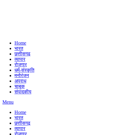
Home
भारत
छत्तीसगढ़
व्यापार
रोजगार
धर्म-संस्कृति
मनोरंजन
अपराध
चाबुक
संपादकीय
Menu
Home
भारत
छत्तीसगढ़
व्यापार
रोजगार