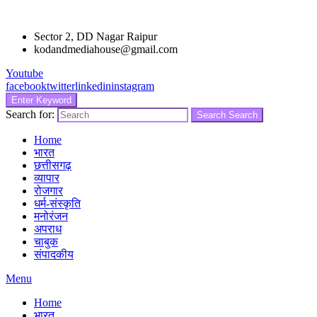
Sector 2, DD Nagar Raipur
kodandmediahouse@gmail.com
Youtube
facebook
twitter
linkedin
instagram
Enter Keyword
Search for:
Search
Search
Home
भारत
छत्तीसगढ़
व्यापार
रोजगार
धर्म-संस्कृति
मनोरंजन
अपराध
चाबुक
संपादकीय
Menu
Home
भारत