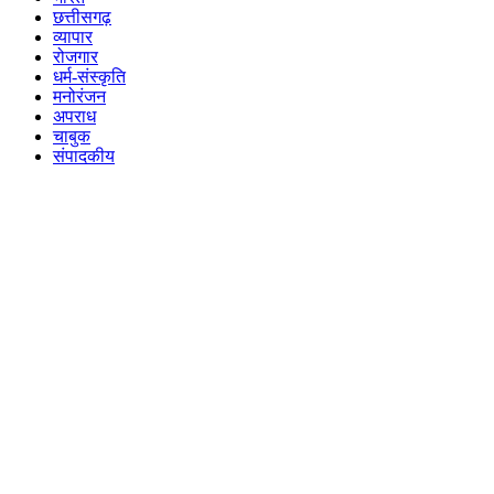
छत्तीसगढ़
व्यापार
रोजगार
धर्म-संस्कृति
मनोरंजन
अपराध
चाबुक
संपादकीय