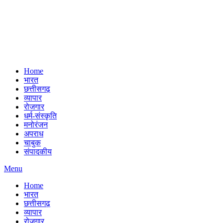
Home
भारत
छत्तीसगढ़
व्यापार
रोजगार
धर्म-संस्कृति
मनोरंजन
अपराध
चाबुक
संपादकीय
Menu
Home
भारत
छत्तीसगढ़
व्यापार
रोजगार