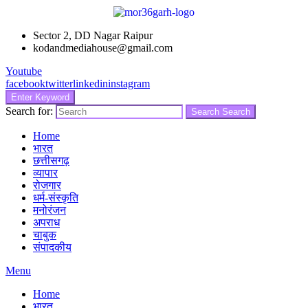
Sector 2, DD Nagar Raipur
kodandmediahouse@gmail.com
Youtube
facebook
twitter
linkedin
instagram
Enter Keyword
Search for:
Search
Search
Home
भारत
छत्तीसगढ़
व्यापार
रोजगार
धर्म-संस्कृति
मनोरंजन
अपराध
चाबुक
संपादकीय
Menu
Home
भारत