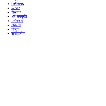
छत्तीसगढ़
व्यापार
रोजगार
धर्म-संस्कृति
मनोरंजन
अपराध
चाबुक
संपादकीय