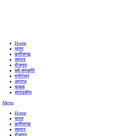
Home
भारत
छत्तीसगढ़
व्यापार
रोजगार
धर्म-संस्कृति
मनोरंजन
अपराध
चाबुक
संपादकीय
Menu
Home
भारत
छत्तीसगढ़
व्यापार
रोजगार