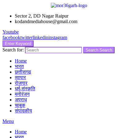
Sector 2, DD Nagar Raipur
kodandmediahouse@gmail.com
Youtube
facebook
twitter
linkedin
instagram
Enter Keyword
Search for:
Search
Search
Home
भारत
छत्तीसगढ़
व्यापार
रोजगार
धर्म-संस्कृति
मनोरंजन
अपराध
चाबुक
संपादकीय
Menu
Home
भारत