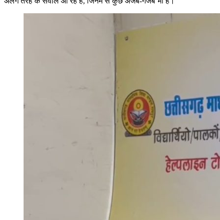
अलग तरह के सवाल आ रहें है, जिनमें से कुछ अजब-गजब भी है।