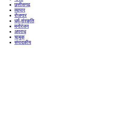
छत्तीसगढ़
व्यापार
रोजगार
धर्म-संस्कृति
मनोरंजन
अपराध
चाबुक
संपादकीय