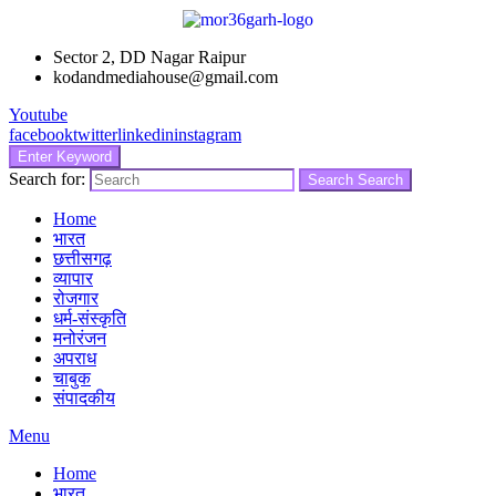
Sector 2, DD Nagar Raipur
kodandmediahouse@gmail.com
Youtube
facebook
twitter
linkedin
instagram
Enter Keyword
Search for:
Search
Search
Home
भारत
छत्तीसगढ़
व्यापार
रोजगार
धर्म-संस्कृति
मनोरंजन
अपराध
चाबुक
संपादकीय
Menu
Home
भारत