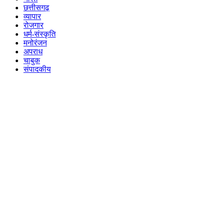
छत्तीसगढ़
व्यापार
रोजगार
धर्म-संस्कृति
मनोरंजन
अपराध
चाबुक
संपादकीय