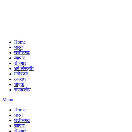
Home
भारत
छत्तीसगढ़
व्यापार
रोजगार
धर्म-संस्कृति
मनोरंजन
अपराध
चाबुक
संपादकीय
Menu
Home
भारत
छत्तीसगढ़
व्यापार
रोजगार