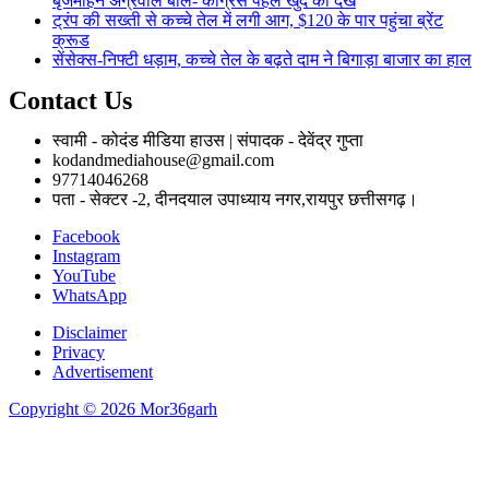
बृजमोहन अग्रवाल बोले- कांग्रेस पहले खुद को देखे
ट्रंप की सख्ती से कच्चे तेल में लगी आग, $120 के पार पहुंचा ब्रेंट
क्रूड
सेंसेक्स-निफ्टी धड़ाम, कच्चे तेल के बढ़ते दाम ने बिगाड़ा बाजार का हाल
Contact Us
स्वामी - कोदंड मीडिया हाउस | संपादक - देवेंद्र गुप्ता
kodandmediahouse@gmail.com
97714046268
पता - सेक्टर -2, दीनदयाल उपाध्याय नगर,रायपुर छत्तीसगढ़।
Facebook
Instagram
YouTube
WhatsApp
Disclaimer
Privacy
Advertisement
Copyright © 2026 Mor36garh