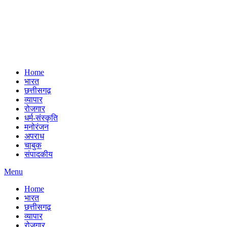
Home
भारत
छत्तीसगढ़
व्यापार
रोजगार
धर्म-संस्कृति
मनोरंजन
अपराध
चाबुक
संपादकीय
Menu
Home
भारत
छत्तीसगढ़
व्यापार
रोजगार