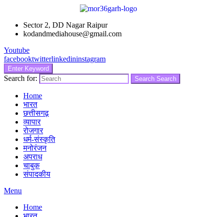
Sector 2, DD Nagar Raipur
kodandmediahouse@gmail.com
Youtube
facebook
twitter
linkedin
instagram
Enter Keyword
Search for:
Search
Search
Home
भारत
छत्तीसगढ़
व्यापार
रोजगार
धर्म-संस्कृति
मनोरंजन
अपराध
चाबुक
संपादकीय
Menu
Home
भारत