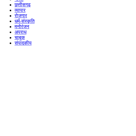
छत्तीसगढ़
व्यापार
रोजगार
धर्म-संस्कृति
मनोरंजन
अपराध
चाबुक
संपादकीय