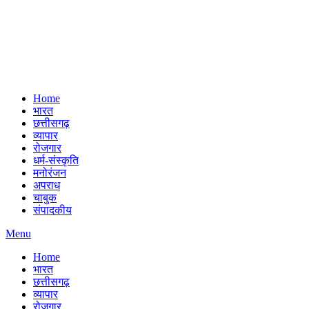
Home
भारत
छत्तीसगढ़
व्यापार
रोजगार
धर्म-संस्कृति
मनोरंजन
अपराध
चाबुक
संपादकीय
Menu
Home
भारत
छत्तीसगढ़
व्यापार
रोजगार