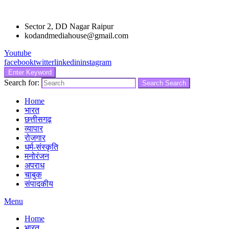
Sector 2, DD Nagar Raipur
kodandmediahouse@gmail.com
Youtube
facebook
twitter
linkedin
instagram
Enter Keyword
Search for:
Search
Search
Home
भारत
छत्तीसगढ़
व्यापार
रोजगार
धर्म-संस्कृति
मनोरंजन
अपराध
चाबुक
संपादकीय
Menu
Home
भारत