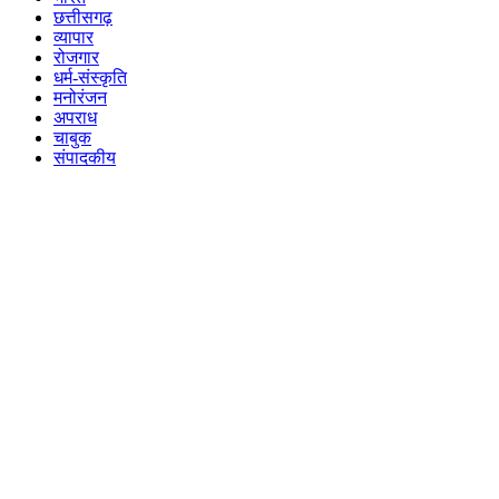
छत्तीसगढ़
व्यापार
रोजगार
धर्म-संस्कृति
मनोरंजन
अपराध
चाबुक
संपादकीय