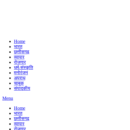
Home
भारत
छत्तीसगढ़
व्यापार
रोजगार
धर्म-संस्कृति
मनोरंजन
अपराध
चाबुक
संपादकीय
Menu
Home
भारत
छत्तीसगढ़
व्यापार
रोजगार