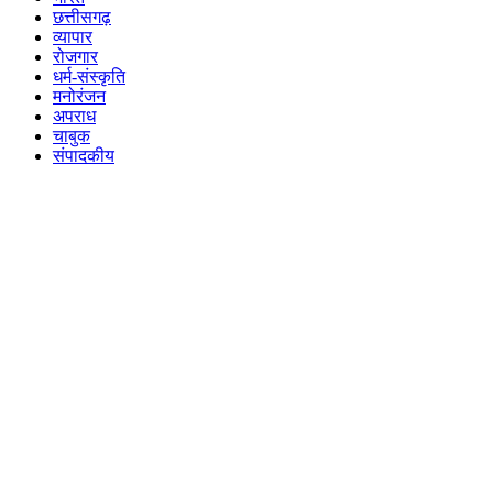
छत्तीसगढ़
व्यापार
रोजगार
धर्म-संस्कृति
मनोरंजन
अपराध
चाबुक
संपादकीय