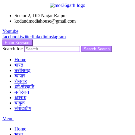
Sector 2, DD Nagar Raipur
kodandmediahouse@gmail.com
Youtube
facebook
twitter
linkedin
instagram
Enter Keyword
Search for:
Search
Search
Home
भारत
छत्तीसगढ़
व्यापार
रोजगार
धर्म-संस्कृति
मनोरंजन
अपराध
चाबुक
संपादकीय
Menu
Home
भारत