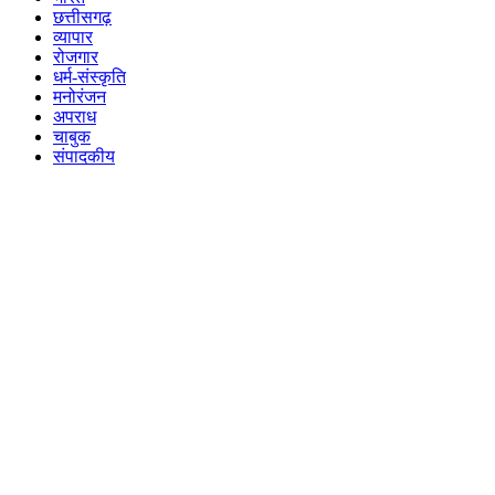
छत्तीसगढ़
व्यापार
रोजगार
धर्म-संस्कृति
मनोरंजन
अपराध
चाबुक
संपादकीय