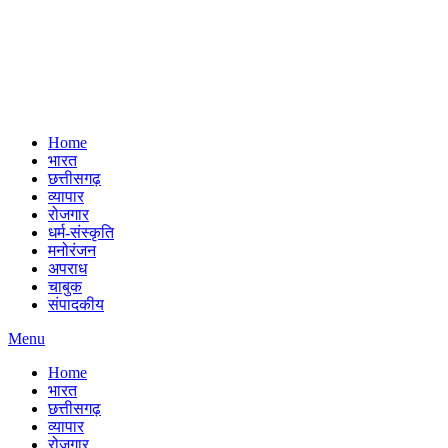
Home
भारत
छत्तीसगढ़
व्यापार
रोजगार
धर्म-संस्कृति
मनोरंजन
अपराध
चाबुक
संपादकीय
Menu
Home
भारत
छत्तीसगढ़
व्यापार
रोजगार