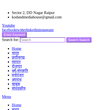
Sector 2, DD Nagar Raipur
kodandmediahouse@gmail.com
Youtube
facebook
twitter
linkedin
instagram
Enter Keyword
Search for:
Search
Search
Home
भारत
छत्तीसगढ़
व्यापार
रोजगार
धर्म-संस्कृति
मनोरंजन
अपराध
चाबुक
संपादकीय
Menu
Home
भारत