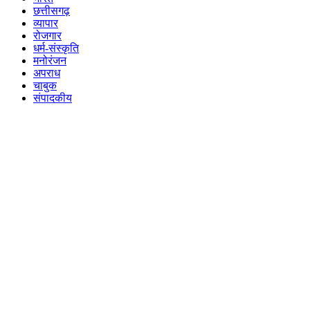
छत्तीसगढ़
व्यापार
रोजगार
धर्म-संस्कृति
मनोरंजन
अपराध
चाबुक
संपादकीय