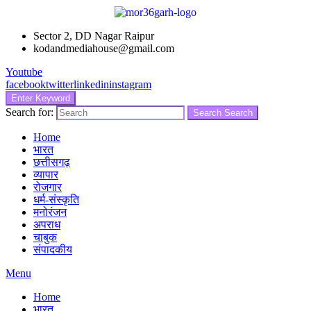
Sector 2, DD Nagar Raipur
kodandmediahouse@gmail.com
Youtube
facebook
twitter
linkedin
instagram
Enter Keyword
Search for:
Search
Search
Home
भारत
छत्तीसगढ़
व्यापार
रोजगार
धर्म-संस्कृति
मनोरंजन
अपराध
चाबुक
संपादकीय
Menu
Home
भारत