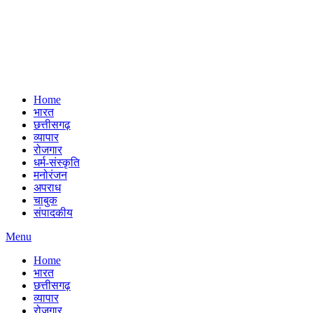
Home
भारत
छत्तीसगढ़
व्यापार
रोजगार
धर्म-संस्कृति
मनोरंजन
अपराध
चाबुक
संपादकीय
Menu
Home
भारत
छत्तीसगढ़
व्यापार
रोजगार