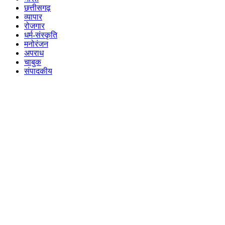
छत्तीसगढ़
व्यापार
रोजगार
धर्म-संस्कृति
मनोरंजन
अपराध
चाबुक
संपादकीय