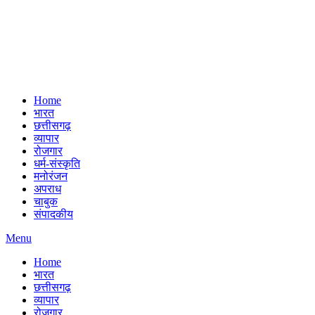
Home
भारत
छत्तीसगढ़
व्यापार
रोजगार
धर्म-संस्कृति
मनोरंजन
अपराध
चाबुक
संपादकीय
Menu
Home
भारत
छत्तीसगढ़
व्यापार
रोजगार