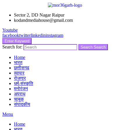
Sector 2, DD Nagar Raipur
kodandmediahouse@gmail.com
Youtube
facebook
twitter
linkedin
instagram
Enter Keyword
Search for:
Search
Search
Home
भारत
छत्तीसगढ़
व्यापार
रोजगार
धर्म-संस्कृति
मनोरंजन
अपराध
चाबुक
संपादकीय
Menu
Home
भारत