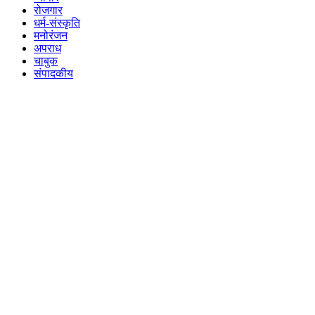
रोजगार
धर्म-संस्कृति
मनोरंजन
अपराध
चाबुक
संपादकीय