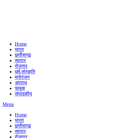
Home
भारत
छत्तीसगढ़
व्यापार
रोजगार
धर्म-संस्कृति
मनोरंजन
अपराध
चाबुक
संपादकीय
Menu
Home
भारत
छत्तीसगढ़
व्यापार
रोजगार