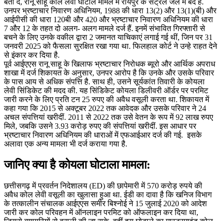
बता दें, रानू साहू कोल लेवी घोटाले मामले में रायपुर के सेंट्रल जेल में बंद हैं.
उनपर भ्रष्टाचार निवारण अधिनियम, 1988 की धारा 13(2) और 13(1)(बी) और
आईपीसी की धारा 120बी और 420 और भ्रष्टाचार निवारण अधिनियम की धारा
7 और 12 के तहत दो अलग- अलग मामले दर्ज हैं. इनमें संभावित गिरफ्तारी से
बचने के लिए उनके वकील द्वारा 2 जमानत याचिकाएं लगाई गई थीं, जिन पर 31
जनवरी 2025 को फैसला सुरक्षित रखा गया था. फिलहाल कोर्ट ने उन्हे राहत देने
से इंकार कर दिया है.
पूर्व आईएएस रानू साहू के खिलाफ भ्रष्टाचार निरोधक ब्यूरो और आर्थिक अपराध
शाखा में दर्ज शिकायत के अनुसार, उनपर आरोप है कि उनके और उसके परिवार
के पास आय से अधिक संपत्ति है. साथ ही, उसने सूर्यकांत तिवारी के कोयला
लेवी सिंडिकेट की मदद की. यह सिंडिकेट कोयला डिलीवरी ऑर्डर पर परमिट
जारी करने के लिए प्रति टन 25 रुपए की अवैध वसूली करता था. शिकायत में
कहा गया कि 2015 से अक्टूबर 2022 तक आवेदक और उसके परिवार ने 24
अचल संपत्तियां खरीदीं. 2011 से 2022 तक उसे वेतन के रूप में 92 लाख रुपए
मिले, जबकि उसने 3.93 करोड़ रुपए की संपत्तियां खरीदीं. इस आधार पर
भ्रष्टाचार निवारण अधिनियम की धाराओं में एफआईआर दर्ज की गई. इसके
अलावा एक अन्य मामला भी दर्ज कराया गया है.
जानिए क्या है कोयला घोटाला मामला:
छत्तीसगढ़ में प्रवर्तन निदेशालय (ED) की छापेमारी में 570 करोड़ रुपये की
अवैध कोल लेवी वसूली का खुलासा हुआ था. ईडी का दावा है कि खनिज विभाग
के तत्कालीन संचालक आईएएस समीर बिश्नोई ने 15 जुलाई 2020 को आदेश
जारी कर कोल परिवहन में ऑनलाइन परमिट को ऑफलाइन कर दिया था,