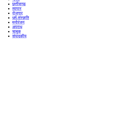
छत्तीसगढ़
व्यापार
रोजगार
धर्म-संस्कृति
मनोरंजन
अपराध
चाबुक
संपादकीय