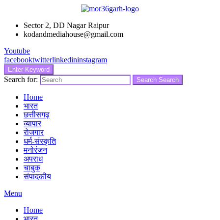
Sector 2, DD Nagar Raipur
kodandmediahouse@gmail.com
Youtube
facebook
twitter
linkedin
instagram
Enter Keyword
Search for:
Search
Search
Home
भारत
छत्तीसगढ़
व्यापार
रोजगार
धर्म-संस्कृति
मनोरंजन
अपराध
चाबुक
संपादकीय
Menu
Home
भारत