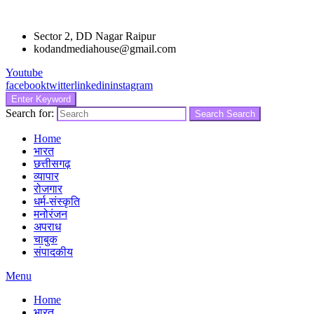
Sector 2, DD Nagar Raipur
kodandmediahouse@gmail.com
Youtube
facebook
twitter
linkedin
instagram
Enter Keyword
Search for:
Search
Search
Home
भारत
छत्तीसगढ़
व्यापार
रोजगार
धर्म-संस्कृति
मनोरंजन
अपराध
चाबुक
संपादकीय
Menu
Home
भारत