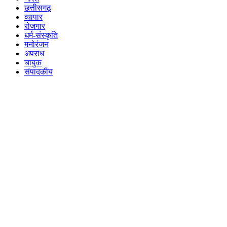
छत्तीसगढ़
व्यापार
रोजगार
धर्म-संस्कृति
मनोरंजन
अपराध
चाबुक
संपादकीय