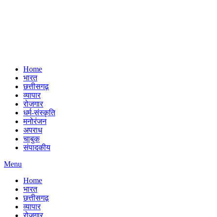
Home
भारत
छत्तीसगढ़
व्यापार
रोजगार
धर्म-संस्कृति
मनोरंजन
अपराध
चाबुक
संपादकीय
Menu
Home
भारत
छत्तीसगढ़
व्यापार
रोजगार