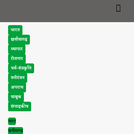
भारत
छत्तीसगढ़
व्यापार
रोजगार
धर्म-संस्कृति
मनोरंजन
अपराध
चाबुक
संपादकीय
भारत
छत्तीसगढ़