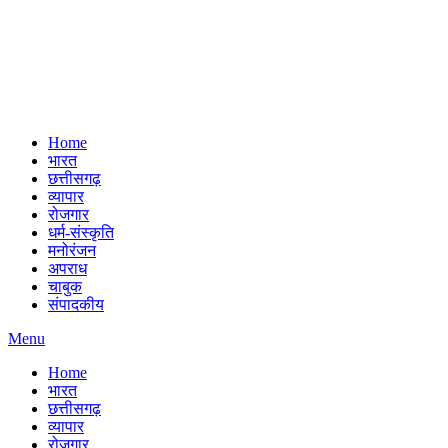
Home
भारत
छत्तीसगढ़
व्यापार
रोजगार
धर्म-संस्कृति
मनोरंजन
अपराध
चाबुक
संपादकीय
Menu
Home
भारत
छत्तीसगढ़
व्यापार
रोजगार