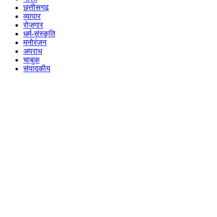
छत्तीसगढ़
व्यापार
रोजगार
धर्म-संस्कृति
मनोरंजन
अपराध
चाबुक
संपादकीय