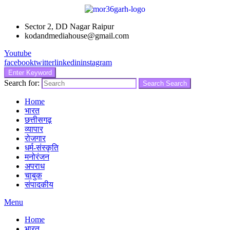
Sector 2, DD Nagar Raipur
kodandmediahouse@gmail.com
Youtube
facebook
twitter
linkedin
instagram
Enter Keyword
Search for:
Search
Search
Home
भारत
छत्तीसगढ़
व्यापार
रोजगार
धर्म-संस्कृति
मनोरंजन
अपराध
चाबुक
संपादकीय
Menu
Home
भारत