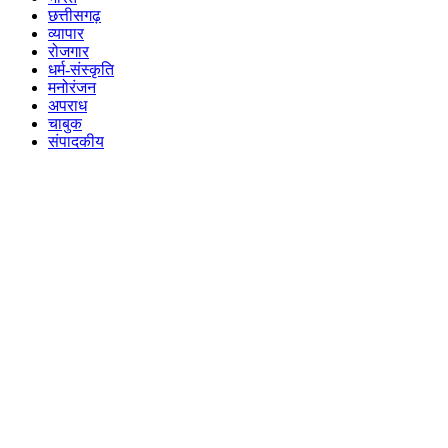
छत्तीसगढ़
व्यापार
रोजगार
धर्म-संस्कृति
मनोरंजन
अपराध
चाबुक
संपादकीय