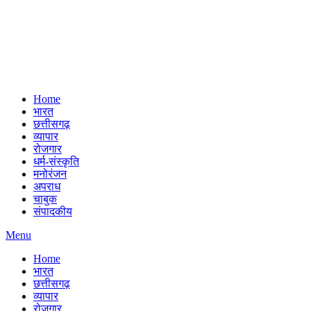
Home
भारत
छत्तीसगढ़
व्यापार
रोजगार
धर्म-संस्कृति
मनोरंजन
अपराध
चाबुक
संपादकीय
Menu
Home
भारत
छत्तीसगढ़
व्यापार
रोजगार