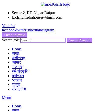
Sector 2, DD Nagar Raipur
kodandmediahouse@gmail.com
Youtube
facebook
twitter
linkedin
instagram
Enter Keyword
Search for:
Search
Search
Home
भारत
छत्तीसगढ़
व्यापार
रोजगार
धर्म-संस्कृति
मनोरंजन
अपराध
चाबुक
संपादकीय
Menu
Home
भारत