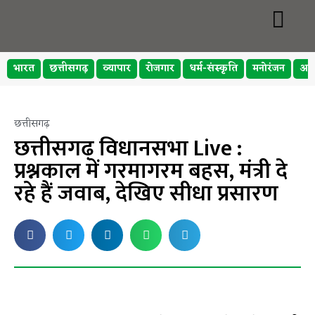
भारत
छत्तीसगढ़
व्यापार
रोजगार
धर्म-संस्कृति
मनोरंजन
अप
छत्तीसगढ़
छत्तीसगढ़ विधानसभा Live :
प्रश्नकाल में गरमागरम बहस, मंत्री दे
रहे हैं जवाब, देखिए सीधा प्रसारण