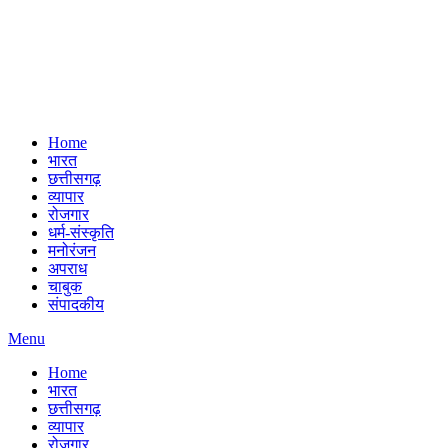
Home
भारत
छत्तीसगढ़
व्यापार
रोजगार
धर्म-संस्कृति
मनोरंजन
अपराध
चाबुक
संपादकीय
Menu
Home
भारत
छत्तीसगढ़
व्यापार
रोजगार