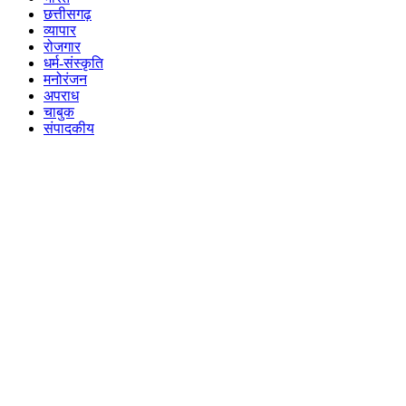
छत्तीसगढ़
व्यापार
रोजगार
धर्म-संस्कृति
मनोरंजन
अपराध
चाबुक
संपादकीय