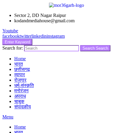
Sector 2, DD Nagar Raipur
kodandmediahouse@gmail.com
Youtube
facebook
twitter
linkedin
instagram
Enter Keyword
Search for:
Search
Search
Home
भारत
छत्तीसगढ़
व्यापार
रोजगार
धर्म-संस्कृति
मनोरंजन
अपराध
चाबुक
संपादकीय
Menu
Home
भारत