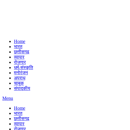
Home
भारत
छत्तीसगढ़
व्यापार
रोजगार
धर्म-संस्कृति
मनोरंजन
अपराध
चाबुक
संपादकीय
Menu
Home
भारत
छत्तीसगढ़
व्यापार
रोजगार