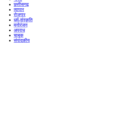
छत्तीसगढ़
व्यापार
रोजगार
धर्म-संस्कृति
मनोरंजन
अपराध
चाबुक
संपादकीय