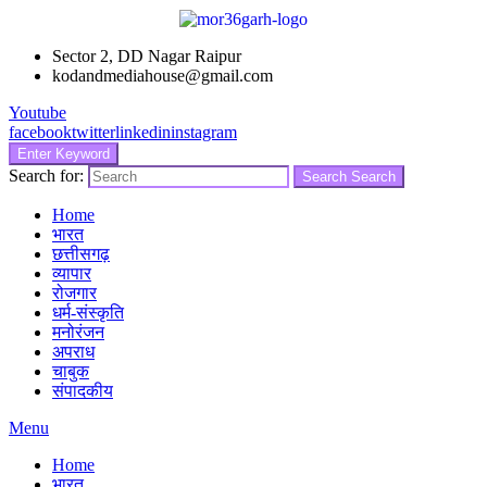
Sector 2, DD Nagar Raipur
kodandmediahouse@gmail.com
Youtube
facebook
twitter
linkedin
instagram
Enter Keyword
Search for:
Search
Search
Home
भारत
छत्तीसगढ़
व्यापार
रोजगार
धर्म-संस्कृति
मनोरंजन
अपराध
चाबुक
संपादकीय
Menu
Home
भारत