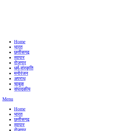
Home
भारत
छत्तीसगढ़
व्यापार
रोजगार
धर्म-संस्कृति
मनोरंजन
अपराध
चाबुक
संपादकीय
Menu
Home
भारत
छत्तीसगढ़
व्यापार
रोजगार