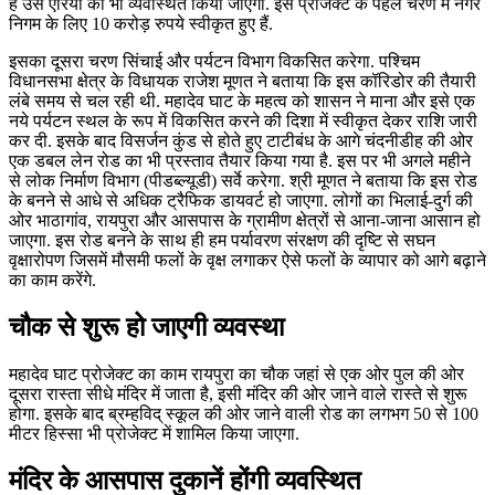
हैं उस एरिया को भी व्यवस्थित किया जाएगा. इस प्रोजेक्ट के पहले चरण में नगर
निगम के लिए 10 करोड़ रुपये स्वीकृत हुए हैं.
इसका दूसरा चरण सिंचाई और पर्यटन विभाग विकसित करेगा. पश्चिम
विधानसभा क्षेत्र के विधायक राजेश मूणत ने बताया कि इस कॉरिडोर की तैयारी
लंबे समय से चल रही थी. महादेव घाट के महत्व को शासन ने माना और इसे एक
नये पर्यटन स्थल के रूप में विकसित करने की दिशा में स्वीकृत देकर राशि जारी
कर दी. इसके बाद विसर्जन कुंड से होते हुए टाटीबंध के आगे चंदनीडीह की ओर
एक डबल लेन रोड का भी प्रस्ताव तैयार किया गया है. इस पर भी अगले महीने
से लोक निर्माण विभाग (पीडब्ल्यूडी) सर्वे करेगा. श्री मूणत ने बताया कि इस रोड
के बनने से आधे से अधिक ट्रैफिक डायवर्ट हो जाएगा. लोगों का भिलाई-दुर्ग की
ओर भाठागांव, रायपुरा और आसपास के ग्रामीण क्षेत्रों से आना-जाना आसान हो
जाएगा. इस रोड बनने के साथ ही हम पर्यावरण संरक्षण की दृष्टि से सघन
वृक्षारोपण जिसमें मौसमी फलों के वृक्ष लगाकर ऐसे फलों के व्यापार को आगे बढ़ाने
का काम करेंगे.
चौक से शुरू हो जाएगी व्यवस्था
महादेव घाट प्रोजेक्ट का काम रायपुरा का चौक जहां से एक ओर पुल की ओर
दूसरा रास्ता सीधे मंदिर में जाता है, इसी मंदिर की ओर जाने वाले रास्ते से शुरू
होगा. इसके बाद ब्रम्हविद् स्कूल की ओर जाने वाली रोड का लगभग 50 से 100
मीटर हिस्सा भी प्रोजेक्ट में शामिल किया जाएगा.
मंदिर के आसपास दुकानें होंगी व्यवस्थित