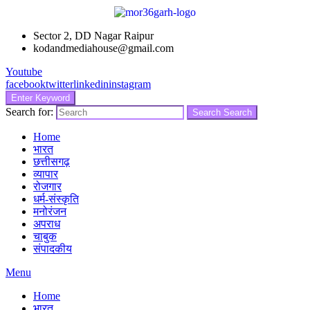
Sector 2, DD Nagar Raipur
kodandmediahouse@gmail.com
Youtube
facebook
twitter
linkedin
instagram
Enter Keyword
Search for:
Search
Search
Home
भारत
छत्तीसगढ़
व्यापार
रोजगार
धर्म-संस्कृति
मनोरंजन
अपराध
चाबुक
संपादकीय
Menu
Home
भारत