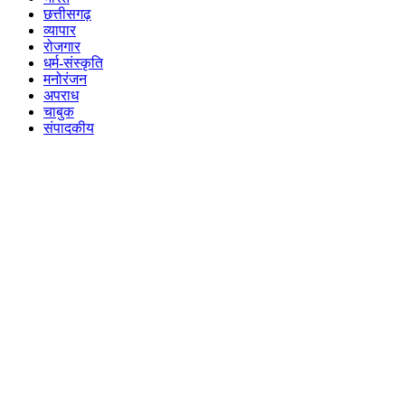
छत्तीसगढ़
व्यापार
रोजगार
धर्म-संस्कृति
मनोरंजन
अपराध
चाबुक
संपादकीय