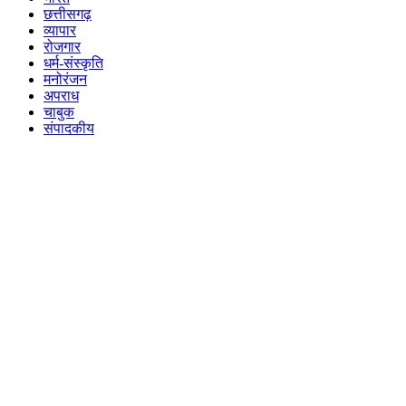
छत्तीसगढ़
व्यापार
रोजगार
धर्म-संस्कृति
मनोरंजन
अपराध
चाबुक
संपादकीय