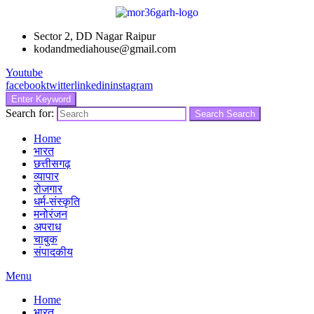
Sector 2, DD Nagar Raipur
kodandmediahouse@gmail.com
Youtube
facebook
twitter
linkedin
instagram
Enter Keyword
Search for:
Search
Search
Home
भारत
छत्तीसगढ़
व्यापार
रोजगार
धर्म-संस्कृति
मनोरंजन
अपराध
चाबुक
संपादकीय
Menu
Home
भारत