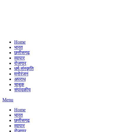
Home
भारत
छत्तीसगढ़
व्यापार
रोजगार
धर्म-संस्कृति
मनोरंजन
अपराध
चाबुक
संपादकीय
Menu
Home
भारत
छत्तीसगढ़
व्यापार
रोजगार