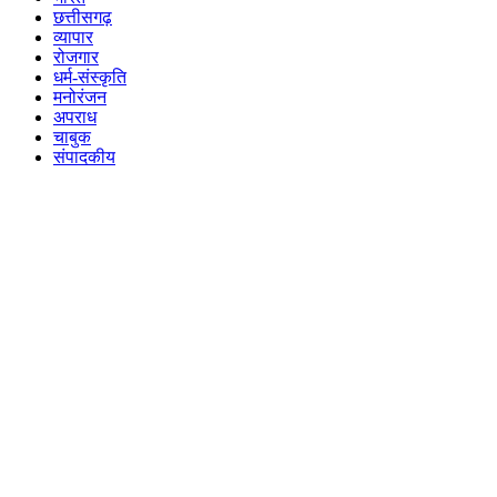
छत्तीसगढ़
व्यापार
रोजगार
धर्म-संस्कृति
मनोरंजन
अपराध
चाबुक
संपादकीय