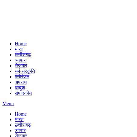
Home
भारत
छत्तीसगढ़
व्यापार
रोजगार
धर्म-संस्कृति
मनोरंजन
अपराध
चाबुक
संपादकीय
Menu
Home
भारत
छत्तीसगढ़
व्यापार
रोजगार