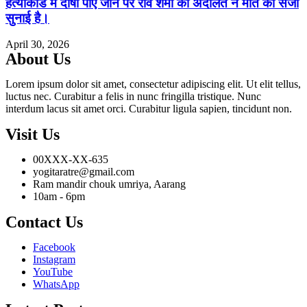
हत्याकांड में दोषी पाए जाने पर रवि शर्मा को अदालत ने मौत की सजा
सुनाई है।
April 30, 2026
About Us
Lorem ipsum dolor sit amet, consectetur adipiscing elit. Ut elit tellus,
luctus nec. Curabitur a felis in nunc fringilla tristique. Nunc
interdum lacus sit amet orci. Curabitur ligula sapien, tincidunt non.
Visit Us
00XXX-XX-635
yogitaratre@gmail.com
Ram mandir chouk umriya, Aarang
10am - 6pm
Contact Us
Facebook
Instagram
YouTube
WhatsApp