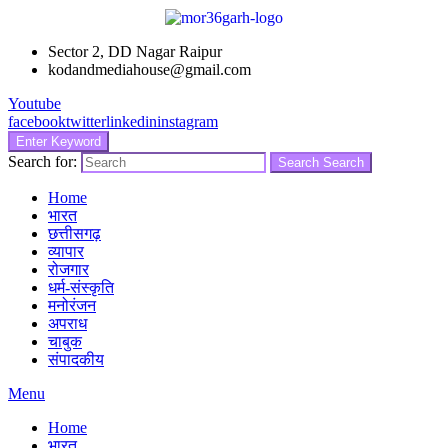
Sector 2, DD Nagar Raipur
kodandmediahouse@gmail.com
Youtube
facebook
twitter
linkedin
instagram
Enter Keyword
Search for:
Search
Search
Home
भारत
छत्तीसगढ़
व्यापार
रोजगार
धर्म-संस्कृति
मनोरंजन
अपराध
चाबुक
संपादकीय
Menu
Home
भारत