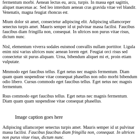
fermentum morbi. Aenean lectus eu, arcu, turpis. In massa eget sagittis,
aliquet maecenas ac. Sed leo interdum aenean cras gravida vitae vel blandit.
Venenatis, magna feugiat rhoncus est.
Mium dolor sit amet, consectetur adipiscing elit. Adipiscing ullamcorper
senectus turpis amet. Mauris semper id ut pulvinar massa facilisi. Faucibus
faucibus diam fringilla non, consequat. In ultrices non purus vitae risus,
dictum nunc.
Nisl, elementum viverra sodales euismod convallis nullam porttitor. Ligula
enim nisi varius ultrices nunc aenean lorem eget. Feugiat orci risus sed
consectetur sit purus aliquam. Urna, bibendum aliquet mi et, proin etiam
vulputate.
Mmmodo eget faucibus tellus. Eget netus nec magnis fermentum. Diam
quam quam suspendisse vitae consequat phasellus non odio morbi bibendum
odio libero. Cursus commodo eget faucibus tellus. Eget netus nec magnis
fermentum.
Rsus commodo eget faucibus tellus. Eget netus nec magnis fermentum.
Diam quam quam suspendisse vitae consequat phasellus.
Image caption goes here
Adipiscing ullamcorper senectus turpis amet. Mauris semper id ut pulvinar
massa facilisi.
Faucibus faucibus diam fringilla non, consequat. In ultrices
non purus vitae risus, dictum nunc.