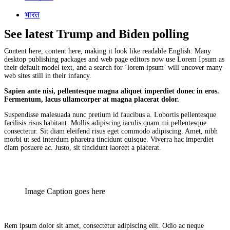
भारत
See latest Trump and Biden polling
Content here, content here, making it look like readable English. Many
desktop publishing packages and web page editors now use Lorem Ipsum as
their default model text, and a search for ‘lorem ipsum’ will uncover many
web sites still in their infancy.
Sapien ante nisi, pellentesque magna aliquet imperdiet donec in eros.
Fermentum, lacus ullamcorper at magna placerat dolor.
Suspendisse malesuada nunc pretium id faucibus a. Lobortis pellentesque
facilisis risus habitant. Mollis adipiscing iaculis quam mi pellentesque
consectetur. Sit diam eleifend risus eget commodo adipiscing. Amet, nibh
morbi ut sed interdum pharetra tincidunt quisque. Viverra hac imperdiet
diam posuere ac. Justo, sit tincidunt laoreet a placerat.
Image Caption goes here
Rem ipsum dolor sit amet, consectetur adipiscing elit. Odio ac neque