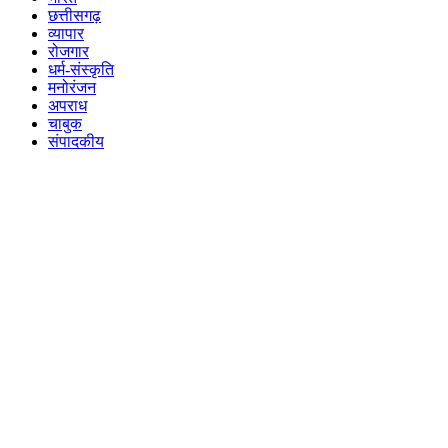
छत्तीसगढ़
व्यापार
रोजगार
धर्म-संस्कृति
मनोरंजन
अपराध
चाबुक
संपादकीय