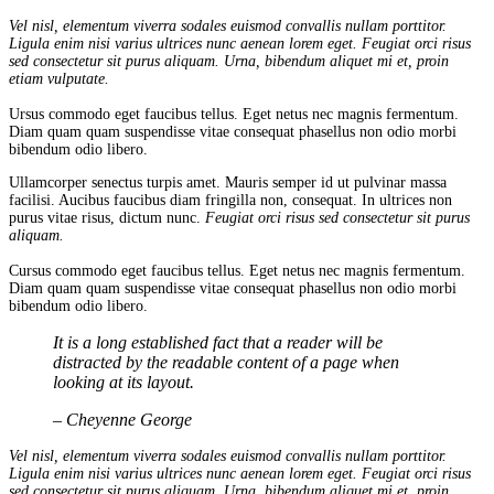
Vel nisl, elementum viverra sodales euismod convallis nullam porttitor.
Ligula enim nisi varius ultrices nunc aenean lorem eget. Feugiat orci risus
sed consectetur sit purus aliquam. Urna, bibendum aliquet mi et, proin
etiam vulputate.
Ursus commodo eget faucibus tellus. Eget netus nec magnis fermentum.
Diam quam quam suspendisse vitae consequat phasellus non odio morbi
bibendum odio libero.
Ullamcorper senectus turpis amet. Mauris semper id ut pulvinar massa
facilisi. Aucibus faucibus diam fringilla non, consequat. In ultrices non
purus vitae risus, dictum nunc.
Feugiat orci risus sed consectetur sit purus
aliquam.
Cursus commodo eget faucibus tellus. Eget netus nec magnis fermentum.
Diam quam quam suspendisse vitae consequat phasellus non odio morbi
bibendum odio libero.
It is a long established fact that a reader will be
distracted by the readable content of a page when
looking at its layout.
– Cheyenne George
Vel nisl, elementum viverra sodales euismod convallis nullam porttitor.
Ligula enim nisi varius ultrices nunc aenean lorem eget. Feugiat orci risus
sed consectetur sit purus aliquam. Urna, bibendum aliquet mi et, proin