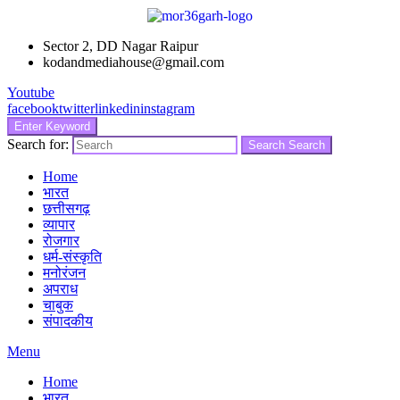
Sector 2, DD Nagar Raipur
kodandmediahouse@gmail.com
Youtube
facebook
twitter
linkedin
instagram
Enter Keyword
Search for:
Search
Search
Home
भारत
छत्तीसगढ़
व्यापार
रोजगार
धर्म-संस्कृति
मनोरंजन
अपराध
चाबुक
संपादकीय
Menu
Home
भारत