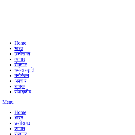
Home
भारत
छत्तीसगढ़
व्यापार
रोजगार
धर्म-संस्कृति
मनोरंजन
अपराध
चाबुक
संपादकीय
Menu
Home
भारत
छत्तीसगढ़
व्यापार
रोजगार