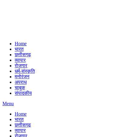
Home
भारत
छत्तीसगढ़
व्यापार
रोजगार
धर्म-संस्कृति
मनोरंजन
अपराध
चाबुक
संपादकीय
Menu
Home
भारत
छत्तीसगढ़
व्यापार
रोजगार