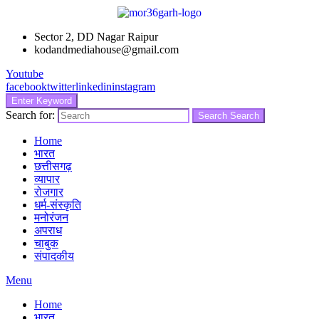
Sector 2, DD Nagar Raipur
kodandmediahouse@gmail.com
Youtube
facebook
twitter
linkedin
instagram
Enter Keyword
Search for:
Search
Search
Home
भारत
छत्तीसगढ़
व्यापार
रोजगार
धर्म-संस्कृति
मनोरंजन
अपराध
चाबुक
संपादकीय
Menu
Home
भारत