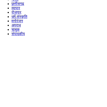
छत्तीसगढ़
व्यापार
रोजगार
धर्म-संस्कृति
मनोरंजन
अपराध
चाबुक
संपादकीय