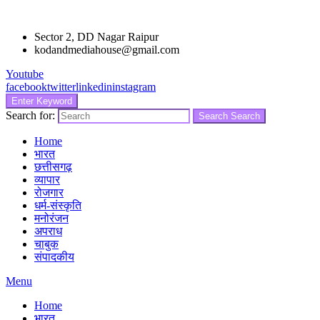
Sector 2, DD Nagar Raipur
kodandmediahouse@gmail.com
Youtube
facebook
twitter
linkedin
instagram
Enter Keyword
Search for:
Search
Search
Home
भारत
छत्तीसगढ़
व्यापार
रोजगार
धर्म-संस्कृति
मनोरंजन
अपराध
चाबुक
संपादकीय
Menu
Home
भारत