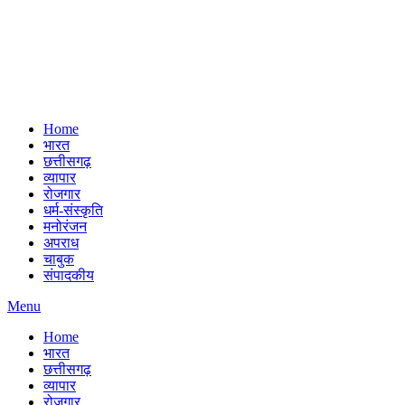
Home
भारत
छत्तीसगढ़
व्यापार
रोजगार
धर्म-संस्कृति
मनोरंजन
अपराध
चाबुक
संपादकीय
Menu
Home
भारत
छत्तीसगढ़
व्यापार
रोजगार