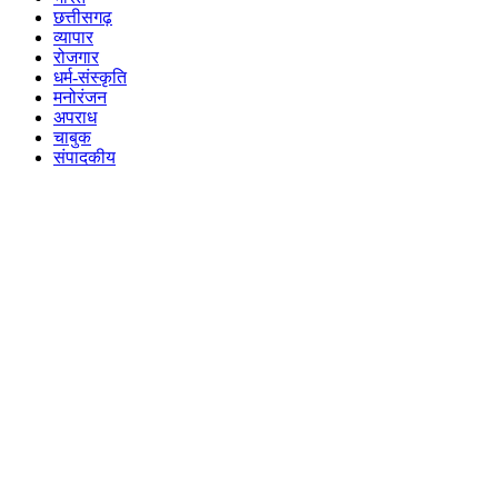
छत्तीसगढ़
व्यापार
रोजगार
धर्म-संस्कृति
मनोरंजन
अपराध
चाबुक
संपादकीय