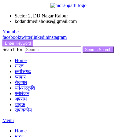
Sector 2, DD Nagar Raipur
kodandmediahouse@gmail.com
Youtube
facebook
twitter
linkedin
instagram
Enter Keyword
Search for:
Search
Search
Home
भारत
छत्तीसगढ़
व्यापार
रोजगार
धर्म-संस्कृति
मनोरंजन
अपराध
चाबुक
संपादकीय
Menu
Home
भारत