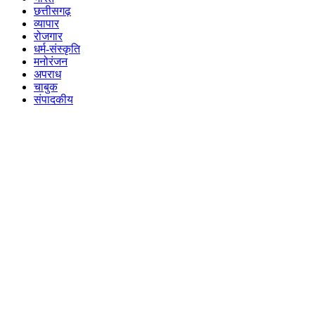
छत्तीसगढ़
व्यापार
रोजगार
धर्म-संस्कृति
मनोरंजन
अपराध
चाबुक
संपादकीय