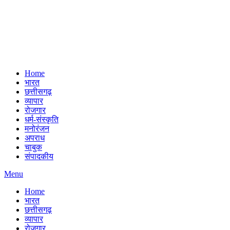
Home
भारत
छत्तीसगढ़
व्यापार
रोजगार
धर्म-संस्कृति
मनोरंजन
अपराध
चाबुक
संपादकीय
Menu
Home
भारत
छत्तीसगढ़
व्यापार
रोजगार