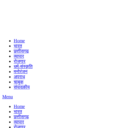
Home
भारत
छत्तीसगढ़
व्यापार
रोजगार
धर्म-संस्कृति
मनोरंजन
अपराध
चाबुक
संपादकीय
Menu
Home
भारत
छत्तीसगढ़
व्यापार
रोजगार