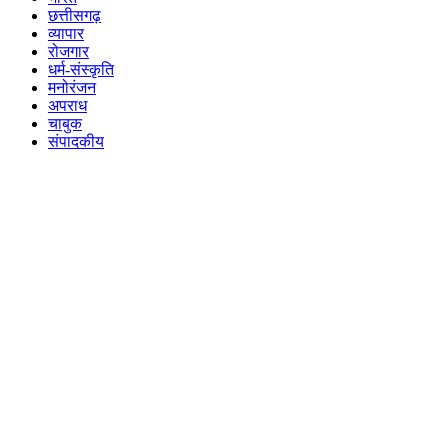
छत्तीसगढ़
व्यापार
रोजगार
धर्म-संस्कृति
मनोरंजन
अपराध
चाबुक
संपादकीय