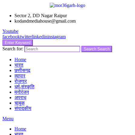
Sector 2, DD Nagar Raipur
kodandmediahouse@gmail.com
Youtube
facebook
twitter
linkedin
instagram
Enter Keyword
Search for:
Search
Search
Home
भारत
छत्तीसगढ़
व्यापार
रोजगार
धर्म-संस्कृति
मनोरंजन
अपराध
चाबुक
संपादकीय
Menu
Home
भारत