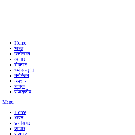
Home
भारत
छत्तीसगढ़
व्यापार
रोजगार
धर्म-संस्कृति
मनोरंजन
अपराध
चाबुक
संपादकीय
Menu
Home
भारत
छत्तीसगढ़
व्यापार
रोजगार