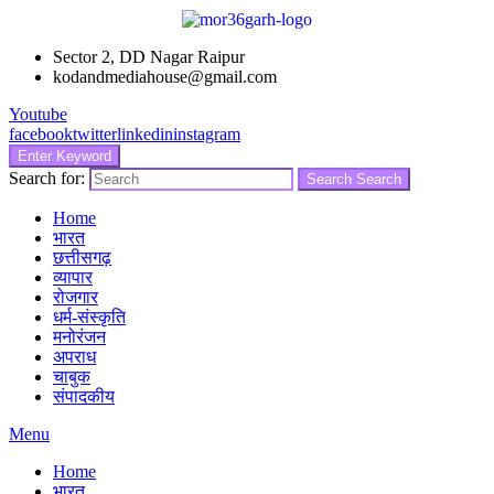
Sector 2, DD Nagar Raipur
kodandmediahouse@gmail.com
Youtube
facebook
twitter
linkedin
instagram
Enter Keyword
Search for:
Search
Search
Home
भारत
छत्तीसगढ़
व्यापार
रोजगार
धर्म-संस्कृति
मनोरंजन
अपराध
चाबुक
संपादकीय
Menu
Home
भारत