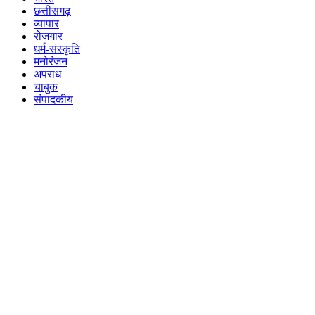
छत्तीसगढ़
व्यापार
रोजगार
धर्म-संस्कृति
मनोरंजन
अपराध
चाबुक
संपादकीय