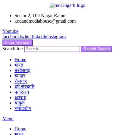
Sector 2, DD Nagar Raipur
kodandmediahouse@gmail.com
Youtube
facebook
twitter
linkedin
instagram
Enter Keyword
Search for:
Search
Search
Home
भारत
छत्तीसगढ़
व्यापार
रोजगार
धर्म-संस्कृति
मनोरंजन
अपराध
चाबुक
संपादकीय
Menu
Home
भारत