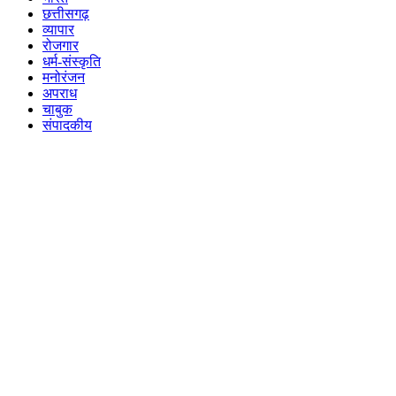
छत्तीसगढ़
व्यापार
रोजगार
धर्म-संस्कृति
मनोरंजन
अपराध
चाबुक
संपादकीय