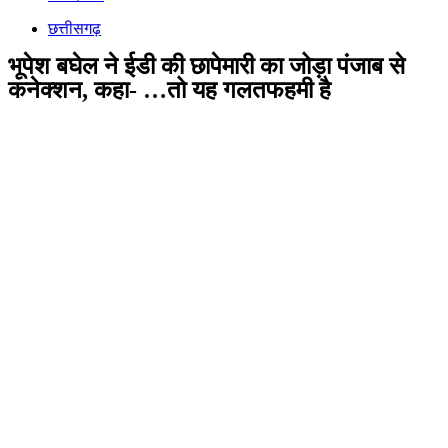
छत्तीसगढ़
भूपेश बघेल ने ईडी की छापेमारी का जोड़ा पंजाब से
कनेक्शन, कहा- …तो यह गलतफहमी है