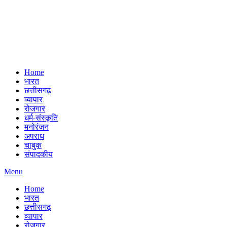
Home
भारत
छत्तीसगढ़
व्यापार
रोजगार
धर्म-संस्कृति
मनोरंजन
अपराध
चाबुक
संपादकीय
Menu
Home
भारत
छत्तीसगढ़
व्यापार
रोजगार