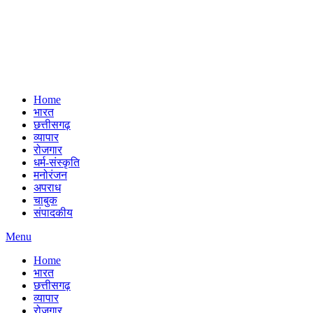
Home
भारत
छत्तीसगढ़
व्यापार
रोजगार
धर्म-संस्कृति
मनोरंजन
अपराध
चाबुक
संपादकीय
Menu
Home
भारत
छत्तीसगढ़
व्यापार
रोजगार