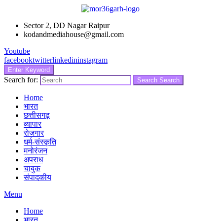
Sector 2, DD Nagar Raipur
kodandmediahouse@gmail.com
Youtube
facebook
twitter
linkedin
instagram
Enter Keyword
Search for:
Search
Search
Home
भारत
छत्तीसगढ़
व्यापार
रोजगार
धर्म-संस्कृति
मनोरंजन
अपराध
चाबुक
संपादकीय
Menu
Home
भारत