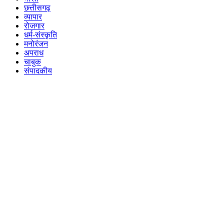
छत्तीसगढ़
व्यापार
रोजगार
धर्म-संस्कृति
मनोरंजन
अपराध
चाबुक
संपादकीय