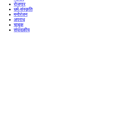
रोजगार
धर्म-संस्कृति
मनोरंजन
अपराध
चाबुक
संपादकीय