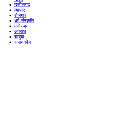
छत्तीसगढ़
व्यापार
रोजगार
धर्म-संस्कृति
मनोरंजन
अपराध
चाबुक
संपादकीय