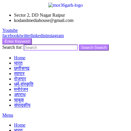
Sector 2, DD Nagar Raipur
kodandmediahouse@gmail.com
Youtube
facebook
twitter
linkedin
instagram
Enter Keyword
Search for:
Search
Search
Home
भारत
छत्तीसगढ़
व्यापार
रोजगार
धर्म-संस्कृति
मनोरंजन
अपराध
चाबुक
संपादकीय
Menu
Home
भारत