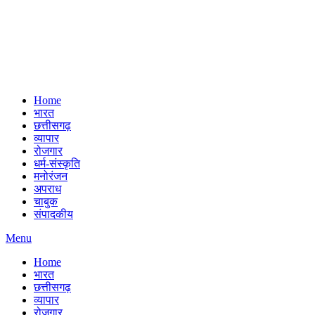
Home
भारत
छत्तीसगढ़
व्यापार
रोजगार
धर्म-संस्कृति
मनोरंजन
अपराध
चाबुक
संपादकीय
Menu
Home
भारत
छत्तीसगढ़
व्यापार
रोजगार