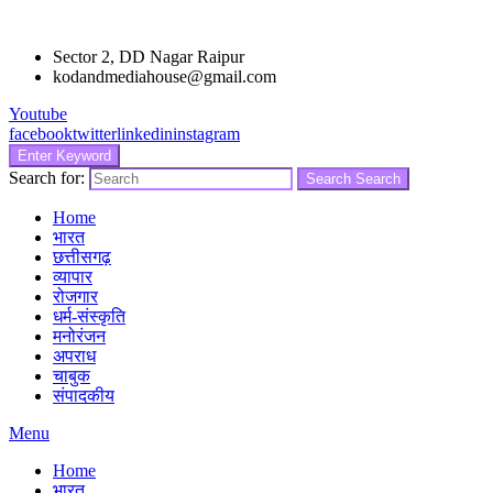
Sector 2, DD Nagar Raipur
kodandmediahouse@gmail.com
Youtube
facebook
twitter
linkedin
instagram
Enter Keyword
Search for:
Search
Search
Home
भारत
छत्तीसगढ़
व्यापार
रोजगार
धर्म-संस्कृति
मनोरंजन
अपराध
चाबुक
संपादकीय
Menu
Home
भारत