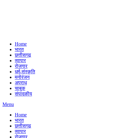
Home
भारत
छत्तीसगढ़
व्यापार
रोजगार
धर्म-संस्कृति
मनोरंजन
अपराध
चाबुक
संपादकीय
Menu
Home
भारत
छत्तीसगढ़
व्यापार
रोजगार