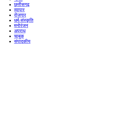
छत्तीसगढ़
व्यापार
रोजगार
धर्म-संस्कृति
मनोरंजन
अपराध
चाबुक
संपादकीय