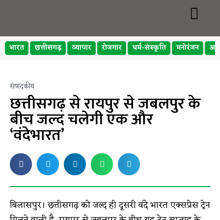
भारत
छत्तीसगढ़
व्यापार
रोजगार
धर्म-संस्कृति
मनोरंजन
अप
संपादकीय
छत्तीसगढ़ से रायपुर से जबलपुर के
बीच जल्द चलेगी एक और
‘वंदेभारत’
बिलासपुर। छत्तीसगढ़ को जल्द ही दूसरी वंदे भारत एक्सप्रेस ट्रेन
मिलने वाली है. रायपुर से जबलपुर के बीच यह ट्रेन सप्ताह के