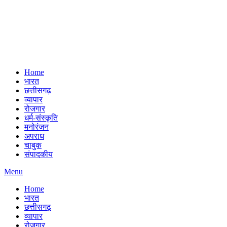
Home
भारत
छत्तीसगढ़
व्यापार
रोजगार
धर्म-संस्कृति
मनोरंजन
अपराध
चाबुक
संपादकीय
Menu
Home
भारत
छत्तीसगढ़
व्यापार
रोजगार