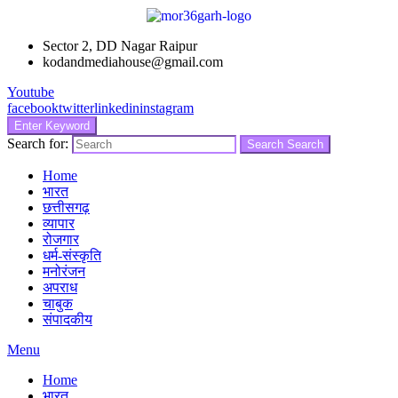
Sector 2, DD Nagar Raipur
kodandmediahouse@gmail.com
Youtube
facebook
twitter
linkedin
instagram
Enter Keyword
Search for:
Search
Search
Home
भारत
छत्तीसगढ़
व्यापार
रोजगार
धर्म-संस्कृति
मनोरंजन
अपराध
चाबुक
संपादकीय
Menu
Home
भारत