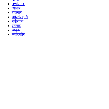
छत्तीसगढ़
व्यापार
रोजगार
धर्म-संस्कृति
मनोरंजन
अपराध
चाबुक
संपादकीय