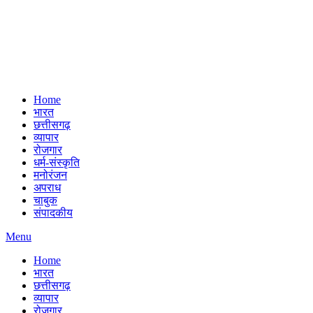
Home
भारत
छत्तीसगढ़
व्यापार
रोजगार
धर्म-संस्कृति
मनोरंजन
अपराध
चाबुक
संपादकीय
Menu
Home
भारत
छत्तीसगढ़
व्यापार
रोजगार