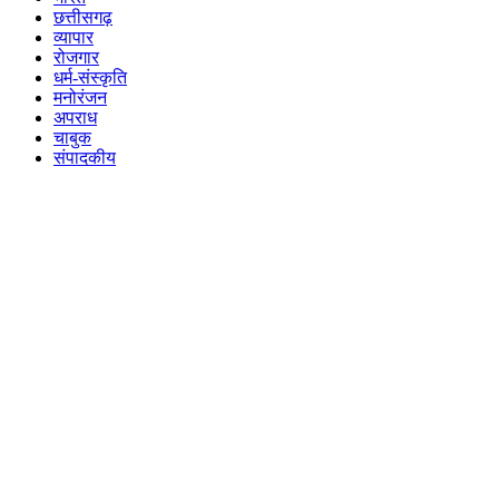
छत्तीसगढ़
व्यापार
रोजगार
धर्म-संस्कृति
मनोरंजन
अपराध
चाबुक
संपादकीय