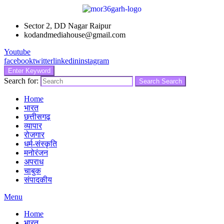
Sector 2, DD Nagar Raipur
kodandmediahouse@gmail.com
Youtube
facebook
twitter
linkedin
instagram
Enter Keyword
Search for:
Search
Search
Home
भारत
छत्तीसगढ़
व्यापार
रोजगार
धर्म-संस्कृति
मनोरंजन
अपराध
चाबुक
संपादकीय
Menu
Home
भारत