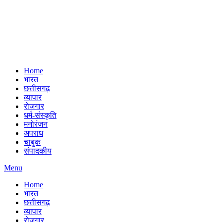
Home
भारत
छत्तीसगढ़
व्यापार
रोजगार
धर्म-संस्कृति
मनोरंजन
अपराध
चाबुक
संपादकीय
Menu
Home
भारत
छत्तीसगढ़
व्यापार
रोजगार