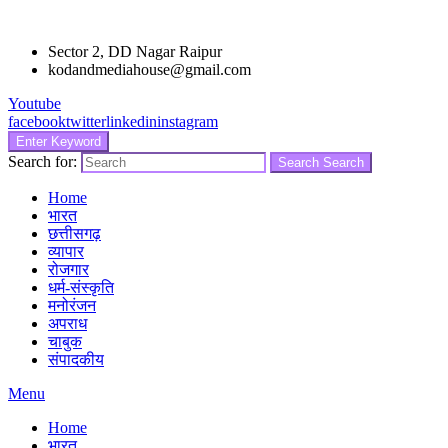
Sector 2, DD Nagar Raipur
kodandmediahouse@gmail.com
Youtube
facebook
twitter
linkedin
instagram
Enter Keyword
Search for:
Search
Search
Home
भारत
छत्तीसगढ़
व्यापार
रोजगार
धर्म-संस्कृति
मनोरंजन
अपराध
चाबुक
संपादकीय
Menu
Home
भारत