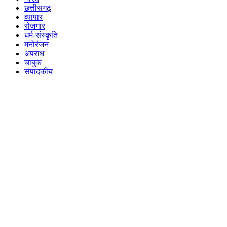
छत्तीसगढ़
व्यापार
रोजगार
धर्म-संस्कृति
मनोरंजन
अपराध
चाबुक
संपादकीय