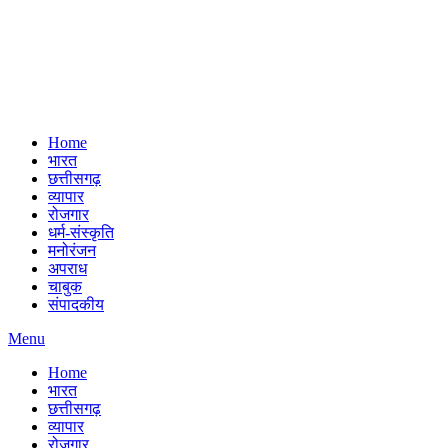
Home
भारत
छत्तीसगढ़
व्यापार
रोजगार
धर्म-संस्कृति
मनोरंजन
अपराध
चाबुक
संपादकीय
Menu
Home
भारत
छत्तीसगढ़
व्यापार
रोजगार