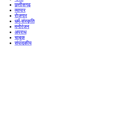
छत्तीसगढ़
व्यापार
रोजगार
धर्म-संस्कृति
मनोरंजन
अपराध
चाबुक
संपादकीय