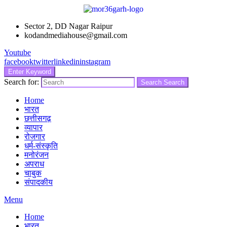
Sector 2, DD Nagar Raipur
kodandmediahouse@gmail.com
Youtube
facebook
twitter
linkedin
instagram
Enter Keyword
Search for:
Search
Search
Home
भारत
छत्तीसगढ़
व्यापार
रोजगार
धर्म-संस्कृति
मनोरंजन
अपराध
चाबुक
संपादकीय
Menu
Home
भारत