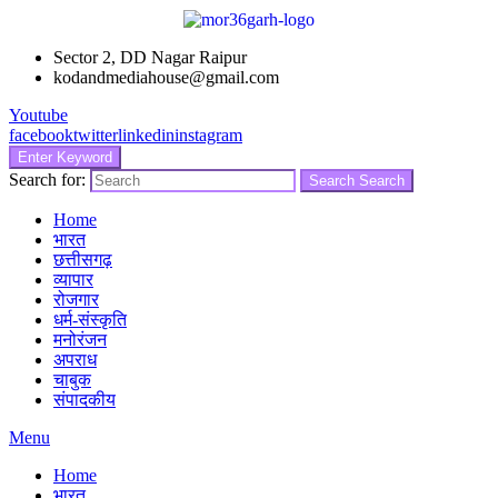
Sector 2, DD Nagar Raipur
kodandmediahouse@gmail.com
Youtube
facebook
twitter
linkedin
instagram
Enter Keyword
Search for:
Search
Search
Home
भारत
छत्तीसगढ़
व्यापार
रोजगार
धर्म-संस्कृति
मनोरंजन
अपराध
चाबुक
संपादकीय
Menu
Home
भारत