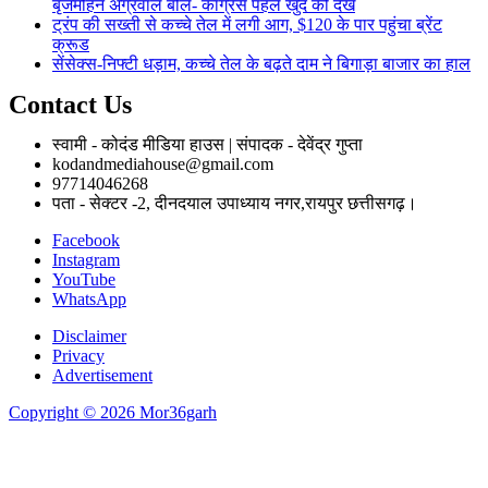
बृजमोहन अग्रवाल बोले- कांग्रेस पहले खुद को देखे
ट्रंप की सख्ती से कच्चे तेल में लगी आग, $120 के पार पहुंचा ब्रेंट
क्रूड
सेंसेक्स-निफ्टी धड़ाम, कच्चे तेल के बढ़ते दाम ने बिगाड़ा बाजार का हाल
Contact Us
स्वामी - कोदंड मीडिया हाउस | संपादक - देवेंद्र गुप्ता
kodandmediahouse@gmail.com
97714046268
पता - सेक्टर -2, दीनदयाल उपाध्याय नगर,रायपुर छत्तीसगढ़।
Facebook
Instagram
YouTube
WhatsApp
Disclaimer
Privacy
Advertisement
Copyright © 2026 Mor36garh