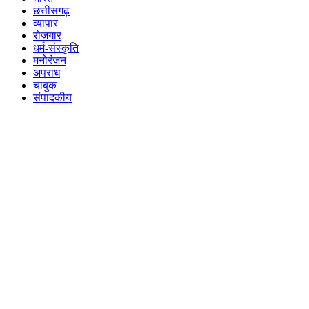
छत्तीसगढ़
व्यापार
रोजगार
धर्म-संस्कृति
मनोरंजन
अपराध
चाबुक
संपादकीय