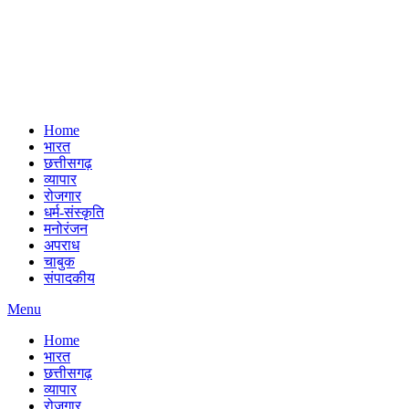
Home
भारत
छत्तीसगढ़
व्यापार
रोजगार
धर्म-संस्कृति
मनोरंजन
अपराध
चाबुक
संपादकीय
Menu
Home
भारत
छत्तीसगढ़
व्यापार
रोजगार