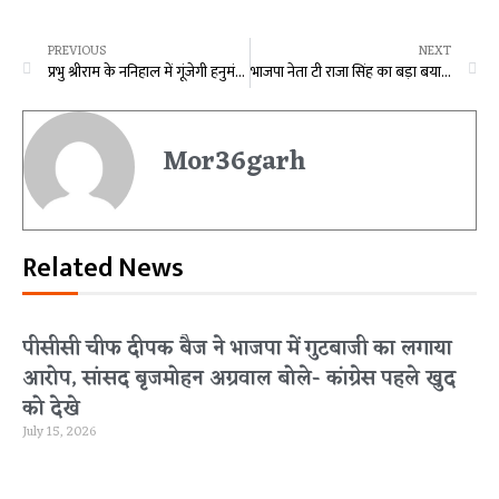
PREVIOUS
NEXT
प्रभु श्रीराम के ननिहाल में गूंजेगी हनुमंत कथा, पंडित धीरेंद्र शास्त्री बोले- चिंता न करो अब छत्तीसगढ़ में नहीं चलेगा धर्मांतरण, मेरा साथ दो मैं तुम्हें हिंदू राष्ट्र दूंगा…
भाजपा नेता टी राजा सिंह का बड़ा बयान, कहा- धर्म परिवर्तन करने वालों को वोट डालने का नहीं दिया जाना चाहिए अधिकार
Mor36garh
Related News
पीसीसी चीफ दीपक बैज ने भाजपा में गुटबाजी का लगाया
आरोप, सांसद बृजमोहन अग्रवाल बोले- कांग्रेस पहले खुद
को देखे
July 15, 2026