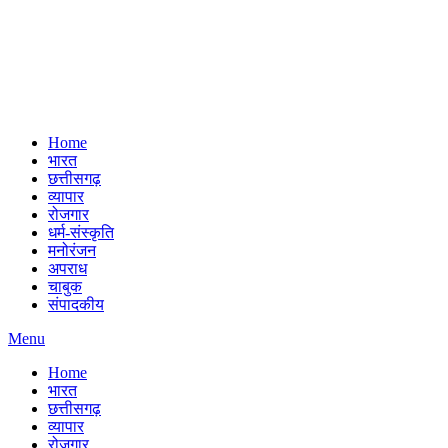
Home
भारत
छत्तीसगढ़
व्यापार
रोजगार
धर्म-संस्कृति
मनोरंजन
अपराध
चाबुक
संपादकीय
Menu
Home
भारत
छत्तीसगढ़
व्यापार
रोजगार