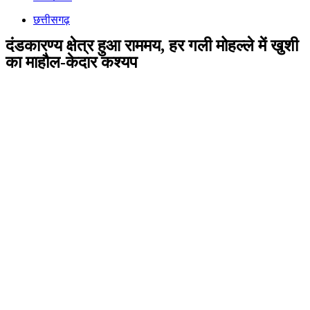
छत्तीसगढ़
दंडकारण्य क्षेत्र हुआ राममय, हर गली मोहल्ले में खुशी
का माहौल-केदार कश्यप