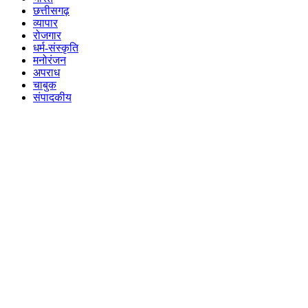
छत्तीसगढ़
व्यापार
रोजगार
धर्म-संस्कृति
मनोरंजन
अपराध
चाबुक
संपादकीय