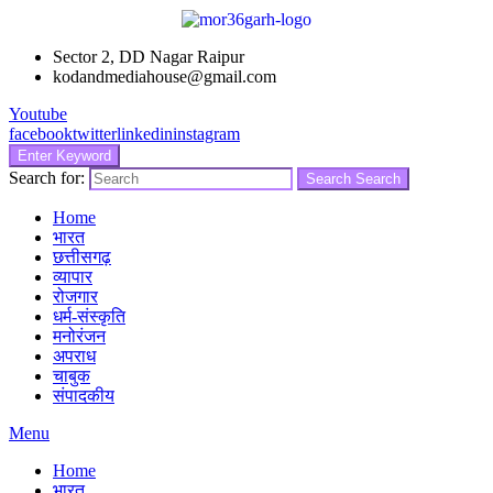
Sector 2, DD Nagar Raipur
kodandmediahouse@gmail.com
Youtube
facebook
twitter
linkedin
instagram
Enter Keyword
Search for:
Search
Search
Home
भारत
छत्तीसगढ़
व्यापार
रोजगार
धर्म-संस्कृति
मनोरंजन
अपराध
चाबुक
संपादकीय
Menu
Home
भारत